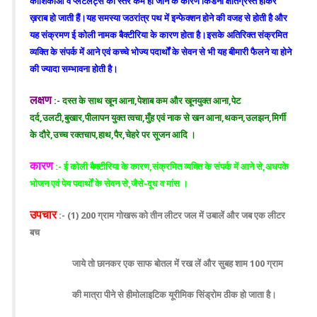
कोशिकाओं व प्लेटलेट्स का स्तर कम हो जाने के कारण किडनी क्षतिग्रस्त होकर
ख़राब हो जाती हैं।यह समस्या जठरांत्र पथ में इन्फेक्शन होने की वजह से होती है और
यह संक्रमण ई कोली नामक बैक्टीरिया के कारण होता है।इसके अतिरिक्त संक्रमित
व्यक्ति के संपर्क में आने एवं कच्चे भोज्य पदार्थों के सेवन से भी यह बीमारी फैलने या होने
की ज्यादा सम्भावना होती है।
लक्षण
:- दस्त के साथ खून आना,पेशाब कम और खूनयुक्त आना,पेट
दर्द,उलटी,बुखार,पीलापन युक्त त्वचा,मुँह एवं नाक से खन आना,थकन,उलझन,मिर्गी
के दौरे,उच्च रक्तचाप,हाथ,पैर,चेहरे पर सूजन आदि ।
कारण
:- ई कोली बैक्टीरिया के कारण,संक्रमित व्यक्ति के संपर्क में आने से,अधपके
भोजन एवं पेय पदार्थों के सेवन से,जैसे-दूध व मांस ।
उपचार
:- (1) 200 ग्राम गोखरू को तीन लीटर जल में उबालें और जब एक लीटर
बच
जाये तो छानकर एक साफ बोतल में रख लें और सुबह शाम 100 ग्राम
की मात्रा पीने से हीमोलाइटिक यूरीमिक सिंड्रोम ठीक हो जाता है।