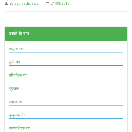
By
ayurvedic swami
21/08/2019
बच्चों के रोग
तालु कंटक
टुंडी रोग
परिगर्भिक रोग
गुदपाक
महापद्मक
कुकूनक रोग
दन्तोदभेदक रोग