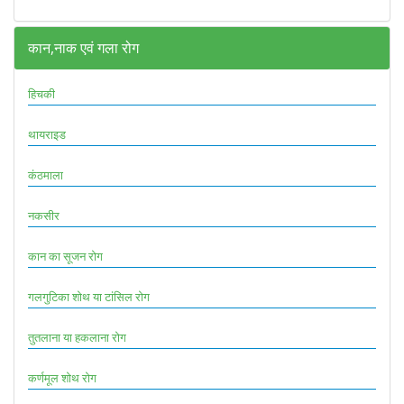
कान,नाक एवं गला रोग
हिचकी
थायराइड
कंठमाला
नकसीर
कान का सूजन रोग
गलगुटिका शोथ या टांसिल रोग
तुतलाना या हकलाना रोग
कर्णमूल शोथ रोग