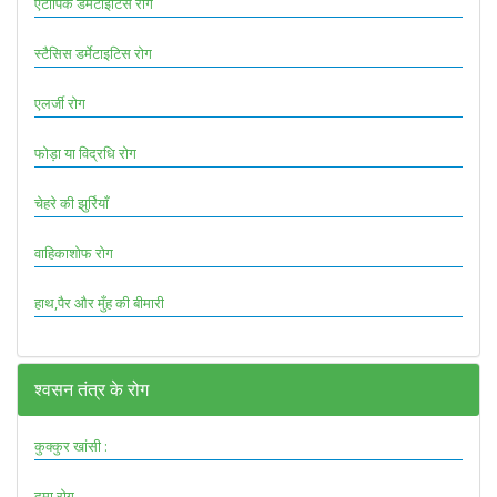
एटॉपिक डर्मेटाइटिस रोग
स्टैसिस डर्मेटाइटिस रोग
एलर्जी रोग
फोड़ा या विद्रधि रोग
चेहरे की झुर्रियाँ
वाहिकाशोफ रोग
हाथ,पैर और मुँह की बीमारी
श्वसन तंत्र के रोग
कुक्कुर खांसी :
दमा रोग