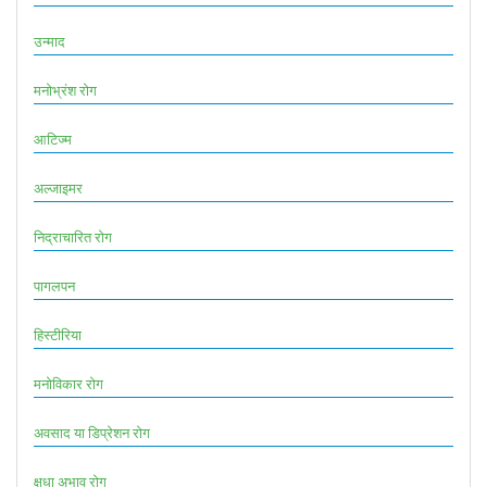
उन्माद
मनोभ्रंश रोग
आटिज्म
अल्जाइमर
निद्राचारित रोग
पागलपन
हिस्टीरिया
मनोविकार रोग
अवसाद या डिप्रेशन रोग
क्षुधा अभाव रोग