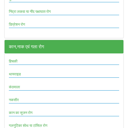
निंद्रा लकवा या नींद पक्षाघात रोग
डिप्रेशन रोग
कान,नाक एवं गला रोग
हिचकी
थायराइड
कंठमाला
नकसीर
कान का सूजन रोग
गलगुटिका शोथ या टांसिल रोग