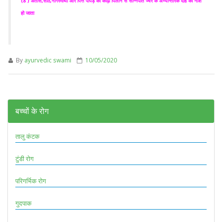
(8 ) अतीस,सोंठ,नागरमोथा और पित्त पापड़े का काढ़ा पिलाने से सन्निपात ज्वर के अभ्यान्तरिक दाह का नाश
हो जाता
By
ayurvedic swami
10/05/2020
बच्चों के रोग
तालु कंटक
टुंडी रोग
परिगर्भिक रोग
गुदपाक