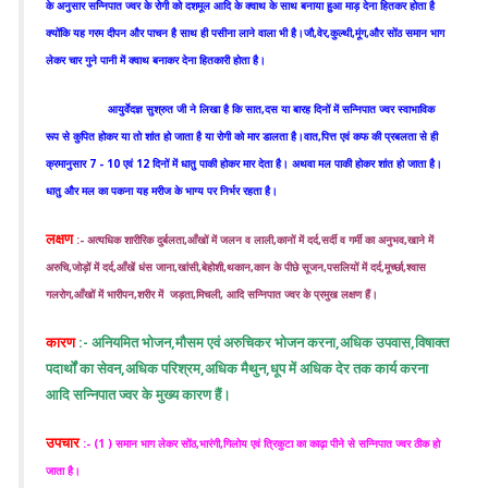
के अनुसार सन्निपात ज्वर के रोगी को दशमूल आदि के क्वाथ के साथ बनाया हुआ माड़ देना हितकर होता है
क्योंकि यह गरम दीपन और पाचन है साथ ही पसीना लाने वाला भी है।जौ,वेर,कुल्थी,मूंग,और सोंठ समान भाग
लेकर चार गुने पानी में क्वाथ बनाकर देना हितकारी होता है।
आयुर्वेदज्ञ सुश्रुत जी ने लिखा है कि सात,दस या बारह दिनों में सन्निपात ज्वर स्वाभाविक
रूप से कुपित होकर या तो शांत हो जाता है या रोगी को मार डालता है।वात,पित्त एवं कफ की प्रबलता से ही
क्रमानुसार 7 - 10 एवं 12 दिनों में धातु पाकी होकर मार देता है। अथवा मल पाकी होकर शांत हो जाता है।
धातु और मल का पकना यह मरीज के भाग्य पर निर्भर रहता है।
लक्षण
:- अत्यधिक शारीरिक दुर्बलता,आँखों में जलन व लाली,कानों में दर्द,सर्दी व गर्मी का अनुभव,खाने में
अरुचि,जोड़ों में दर्द,आँखें धंस जाना,खांसी,बेहोशी,थकान,कान के पीछे सूजन,पसलियों में दर्द,मूर्च्छा,श्वास
गलरोग,आँखों में भारीपन,शरीर में जड़ता,मिचली, आदि सन्निपात ज्वर के प्रमुख लक्षण हैं।
कारण
:- अनियमित भोजन,मौसम एवं अरुचिकर भोजन करना,अधिक उपवास,विषाक्त
पदार्थों का सेवन,अधिक परिश्रम,अधिक मैथुन,धूप में अधिक देर तक कार्य करना
आदि सन्निपात ज्वर के मुख्य कारण हैं।
उपचार
:- (1 ) समान भाग लेकर सोंठ,भारंगी,गिलोय एवं त्रिकुटा का काढ़ा पीने से सन्निपात ज्वर ठीक हो
जाता है।