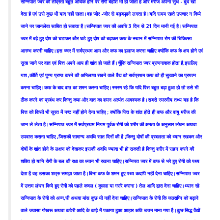
सन्निपात ज्वर की तीव्रता बहुत अधिक होने पर रोगी बेहोश भी हो जाता है और मरीज अपना सुध - बुध खो
देता है एवं उसे कुछ भी याद नहीं रहता।वह जोर -जोर से बड़बड़ाने लगता है।यदि समय रहते उपचार न किये
जाने पर जानलेवा साबित हो सकता है।सन्निपात ज्वर की अवधि 3 दिन से 21 दिन मानी गई है।सन्निपात
ज्वर में बढ़े हुए दोष को घटाकर और घटे हुए दोष को बढ़ाकर कफ के स्थान में सन्निपात रोग की चिकित्सा
आरम्भ करनी चाहिए।इस ज्वर में सर्वप्रथम आम और कफ का इलाज करना चाहिए क्योंकि कफ के क्षय होने एवं
सुख जाने पर वात एवं पित्त अपने आप ही शांत हो जाते हैं।चूँकि सन्निपात ज्वर प्राणनाशक होता है,इसलिए
यश ,कीर्ति एवं पुण्य प्राप्त करने की अभिलाषा रखने वाले वैद्य को सर्वप्रथम कफ को ही सुखाने का प्रयत्न
करना चाहिए।कफ के बाद वात का शमन करना चाहिए।स्मरण रहे कि यदि पित्त बहुत बढ़ा हुआ हो तो उसे भी
ठीक करने का प्रबंध कर किन्तु कफ और वात का शमन अत्यंत आवश्यक है।सबसे स्मरणीय तथ्य यह है कि
पित्त को किसी भी सूरत में नष्ट नहीं होने देना चाहिए ; क्योंकि पित्त के शांत होते ही कफ और वायु मरीज की
जान ले लेता है।सन्निपात ज्वर में सर्वप्रथम नियम पूर्वक रोगी को शरीर की क्षमता के अनुसार लंघन अथवा
उपवास कराना चाहिए ,जिसकी सामान्य अवधि सात दिनों की है ;किन्तु दोषों की प्रबलता को ध्यान रखकर और
दोषों के शांत होने के लक्षण को देखकर इसकी अवधि ज्यादा भी हो सकती है किन्तु शरीर में सहन करने की
शक्ति हो यानि रोगी के बल की रक्षा का ध्यान भी रखना चाहिए।सन्निपत ज्वर में कफ से भरे हुए रोगी को पथ्य
देता है वह उसका शत्रु समझा जाता है।बिना कफ के शमन हुए पथ्य कदापि नहीं देना चाहिए।सन्निपात ज्वर
में उत्तम लंघन किये हुए रोगी को पहले कवल ( कुल्ला या गरारे कराना ) तेल आदि द्वारा देना चाहिए।ध्यान रहे
सन्निपात के रोगी को अन्न,घी अथवा मांस कुछ भी नहीं देना चाहिए।सन्निपात के रोगी कि जठराग्नि को बढ़ाने
वाले जवासा गोखरू अथवा कटेरी आदि के काढ़े में पकाया हुआ आहार अति उत्तम माना गया है।कुछ सिद्ध वैद्यों