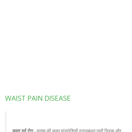
WAIST PAIN DISEASE
कमर दर्द रोग
मनुष्य
की
कमर
मांसपेशियों
स्नायुबंधन
नसों
डिस्क
और
:-
,
,
,