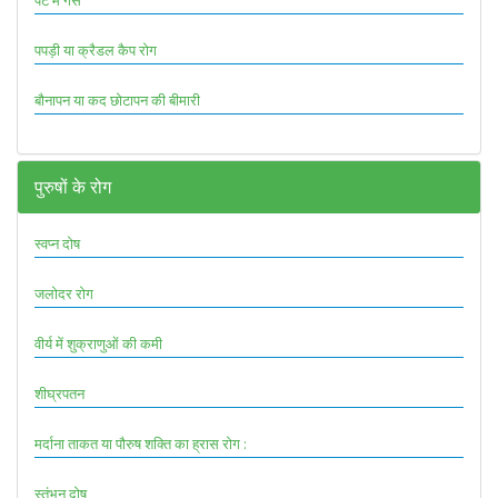
पेट में गैस
पपड़ी या क्रैडल कैप रोग
बौनापन या कद छोटापन की बीमारी
पुरुषों के रोग
स्वप्न दोष
जलोदर रोग
वीर्य में शुक्राणुओं की कमी
शीघ्रपतन
मर्दाना ताकत या पौरुष शक्ति का ह्रास रोग :
स्तंभन दोष