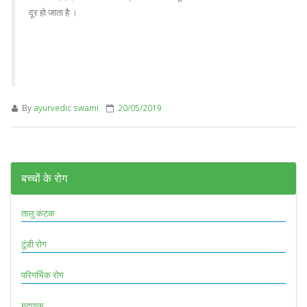
दूर हो जाता है ।
By
ayurvedic swami
20/05/2019
बच्चों के रोग
तालु कंटक
टुंडी रोग
परिगर्भिक रोग
गुदपाक