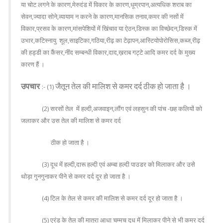
या चोट लगने के कारण,मेरुदंड में विकार के कारण,धूम्रपान,अत्यधिक शराब का
सेवन,ज्यादा सोने,व्यायाम न करने के कारण,मानसिक तनाव,कमर की नसों में
विकार,प्रसव के कारण,मांसपेशियों में खिंचाव या ऐठन,डिस्क का विच्छेदन,डिस्क में
उभार,कटिस्नायु शूल,साइटिका,गठिया,रीढ़ का टेढ़ापन,आस्टियोपोरोसिस,कब्ज,रीढ़
की हड्डी का कैंसर,नींद सम्बन्धी विकार,दाद,ख़राब गट्टे आदि कमर दर्द के मुख्य
कारण हैं ।
उपचार
जैतून
तेल
की
मालिश
से
कमर
दर्द
ठीक
हो
जाता
है
।
:- (1)
(2)
सरसों
तेल
में
हल्दी
,
अजवाइन
,
लौंग
एवं
लहसुन
की
पांच
-
छह
कलियों
को
जलाकर
और
उस
तेल
की
मालिश
से
कमर
दर्द
ठीक
हो
जाता
है
।
(3)
दूध
में
हल्दी
,
दारू
हल्दी
एवं
अम्बा
हल्दी
पाउडर
को
मिलाकर
और
उसे
थोड़ा
गुनगुनाकर
पीने
से
कमर
दर्द
दूर
हो
जाता
है
।
(4)
टिल
के
तेल
से
कमर
की
मालिश
से
कमर
दर्द
दूर
हो
जाता
है
।
(5) एरंड के तेल की मात्रा आधा चम्मच दूध में मिलाकर पीने से भी कमर दर्द