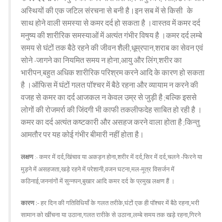
अस्थियों
की
एक
जटिल
संरचना
से
बनी
है।इन
सब
में
से
किसी
के
साथ
होने
वाली
समस्या
से
कमर
दर्द
हो
सकता
है
।वास्तव
में
कमर
दर्द
मनुष्य
की
शारीरिक
समस्याओं
में
अत्यंत
गंभीर
विषय
है
।कमर
दर्द
लम्बे
समय
से
घंटों
तक
बैठे
रहने
की
जीवन
शैली
धूम्रपान
शराब
का
सेवन
एवं
,
,
सोने
जागने
का
नियमित
समय
न
होना
आयु
और
लिंग
शरीर
का
-
,
,
भारीपन
बहुत
अधिक
शारीरिक
परिश्रम
करने
आदि
के
कारण
हो
सकता
,
है
।ऑफिस
में
घंटों
गलत
पॉश्चर
में
बैठे
रहना
और
व्यायाम
न
करने
की
वजह
से
कमर
का
दर्द
आजकल
न
केवल
उम्र
से
जुड़ी
है
बल्कि
इससे
;
लोगों
की
रोजमर्रा
की
जिंदगी
भी
काफी
तकलीफदेह
साबित
हो
रही
है
।
कमर
का
दर्द
अत्यंत
कष्टकारी
और
असहज
करने
वाला
होता
है
किन्तु
;
आमतौर
पर
यह
कोई
गंभीर
बीमारी
नहीं
होता
है।
लक्षण
कमर में दर्द,खिंचाव या अकड़न होना,शरीर में दर्द,सिर में दर्द,चलने -फिरने या
:-
मुड़ने में असहजता,खड़े रहने में परेशानी,वजन घटना,मल-मूत्र विसर्जन में
कठिनाई,जननांगों में सुन्नपन,बुखार आदि कमर दर्द के प्रमुख लक्षण हैं ।
कारण
:- हर दिन की गतिविधियाँ के गलत तरीके,घंटों एक ही पॉश्चर में बैठे रहना,भरी
सामान को खींचना या उठाना,गलत रारीके से उठाना,लम्बे समय तक खड़े रहना,गिरने