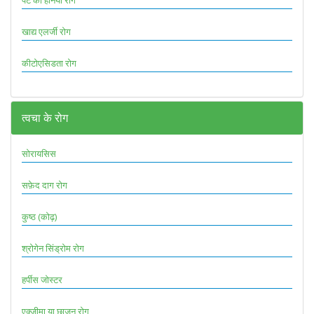
पेट का हर्निया रोग
खाद्य एलर्जी रोग
कीटोएसिडता रोग
त्वचा के रोग
सोरायसिस
सफ़ेद दाग रोग
कुष्ठ (कोढ़)
श्रोगेन सिंड्रोम रोग
हर्पीस जोस्टर
एक्जीमा या छाजन रोग