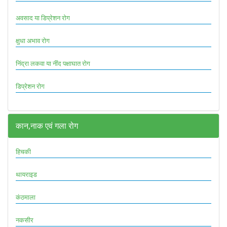
अवसाद या डिप्रेशन रोग
क्षुधा अभाव रोग
निंद्रा लकवा या नींद पक्षाघात रोग
डिप्रेशन रोग
कान,नाक एवं गला रोग
हिचकी
थायराइड
कंठमाला
नकसीर