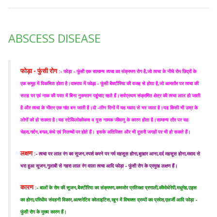
ABSCESS DISEASE
फोड़ा - फुंसी रोग
:- फोड़ा - फुंसी एक सामान्य त्वचा का संक्रमण रोग है,जो त्वचा के नीचे रोम छिद्रों के
एक समूह में विकसित होता है।वास्तव में फोड़ा - फुंसी बैक्टीरिया की वजह से होता है,जो आमतौर पर त्वचा की
सतह पर एवं नाक की परत में बिना नुकसान पहुंचाए रहते हैं।सर्वप्रथम संक्रमित क्षेत्र की त्वचा लाल हो जाती
है और त्वचा के भीतर एक गांठ बन जाती है।दो -तीन दिनों में यह मवाद से भर जाता है।यह किसी भी उम्र के
लोगों को हो सकता है।यह स्टेफिलोकोकस व युस नामक जीवाणु के कारण होता है।सामान्य तौर पर यह
चेहरा,गर्दन,बगल,कंधे एवं नितम्बों पर होते हैं। इसके अतिरिक्त और भी दूसरी जगहों पर भी हो सकते हैं।
लक्षण
:- त्वचा पर लाल रंग का सूजन,स्पर्श करने पर गर्म महसूस होना,बुखार आना,दर्द महसूस होना,मवाद से
भरा हुआ सूजन,गुलाबी से गहरा लाल रंग वाला त्वचा आदि फोड़ा - फुंसी रोग के प्रमुख लक्षण हैं।
कारण
:- बालों के रोम की सूजन,बैक्टीरिया का संक्रमण,कमजोर प्रतिरक्षा प्रणाली,कीमोथेरेपी,मधुमेह,एड्स
का होना,परिधीय संवहनी विकार,अल्सरेटिव कोलाइटिस,खून में विषाक्त द्रव्यों का प्रवेश,एलर्जी आदि फोड़ा -
फुंसी रोग के मुख्य कारण हैं।