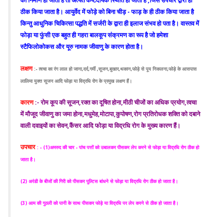
का निर्माण हो जाता है तो अत्यंत कष्टदायक स्थिति हो जाती है ,जिसे उपचार द्वारा ही
ठीक किया जाता है। आयुर्वेद में फोड़े को बिना चीड़ - फाड़ के ही ठीक किया जाता है
किन्तु आधुनिक चिकित्सा पद्धति में सर्जरी के द्वारा ही इलाज संभव हो पता है। वास्तव में
फोड़ा या फुंसी एक बहुत ही गहरा बालकूप संक्रमण का रूप है जो हमेशा
स्टैफिलोकोकस और यूरु नामक जीवाणु के कारण होता है।
लक्षण
:- त्वचा का रंग लाल हो जाना,दर्द,गर्मी ,सूजन,बुखार,थकान,फोड़े से पूय निकलना,फोड़े के आसपास
लालिमा युक्त सूजन आदि फोड़ा या विद्रधि रोग के प्रमुख लक्षण हैं।
कारण
:- रोम कूप की सूजन,रक्त का दूषित होना,मीठी चीजों का अधिक प्रयोग,त्वचा
में मौजूद जीवाणु का जमा होना,मधुमेह,मोटापा,कुपोषण,रोग प्रतिरोधक शक्ति को दबाने
वाली दवाइयों का सेवन,कैंसर आदि फोड़ा या विद्रधि रोग के मुख्य कारण हैं।
उपचार
: - (1)अमरुद की चार - पांच पत्तों को उबालकर पीसकर लेप करने से फोड़ा या विद्रधि रोग ठीक हो
जाता है।
(2) अरंडी के बीजों की गिरी को पीसकर पुल्टिस बांधने से फोड़ा या विद्रधि रोग ठीक हो जाता है।
(3) आम की गुठली को पानी के साथ पीसकर फोड़े या विद्रधि पर लेप करने से ठीक हो जाता है।