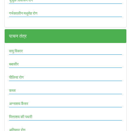
चुचुक विसर्जन रोग
गर्भकालीन मधुमेह रोग
पाचन तंत्र
वायु विकार
बबासीर
पीलिया रोग
कब्ज
अग्नाशय कैंसर
पित्ताशय की पथरी
अतिसार रोग