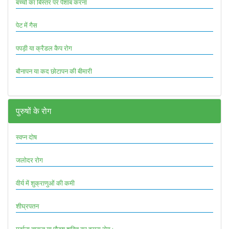
बच्चों का बिस्तर पर पेशाब करना
पेट में गैस
पपड़ी या क्रैडल कैप रोग
बौनापन या कद छोटापन की बीमारी
पुरुषों के रोग
स्वप्न दोष
जलोदर रोग
वीर्य में शुक्राणुओं की कमी
शीघ्रपतन