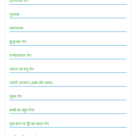
परिगर्भिक रोग
गुदपाक
महापद्मक
कुकूनक रोग
दन्तोदभेदक रोग
अफरा एवं वायु रोग
पसली (पांजारा ),डब्बा और हरफा
सूखा रोग
बच्चों का बहुत रोना
मुख व्रण या मुँह का छाला रोग