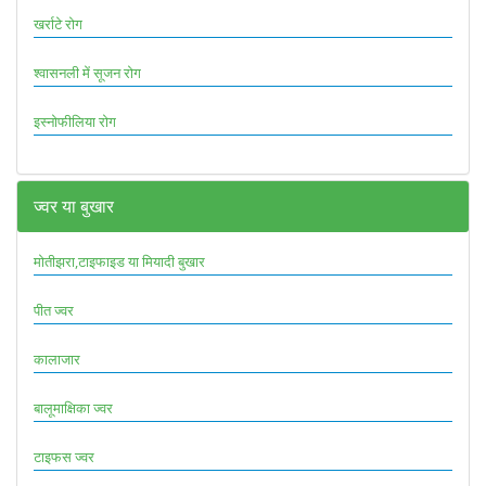
खर्राटे रोग
श्वासनली में सूजन रोग
इस्नोफीलिया रोग
ज्वर या बुखार
मोतीझरा,टाइफाइड या मियादी बुखार
पीत ज्वर
कालाजार
बालूमाक्षिका ज्वर
टाइफस ज्वर