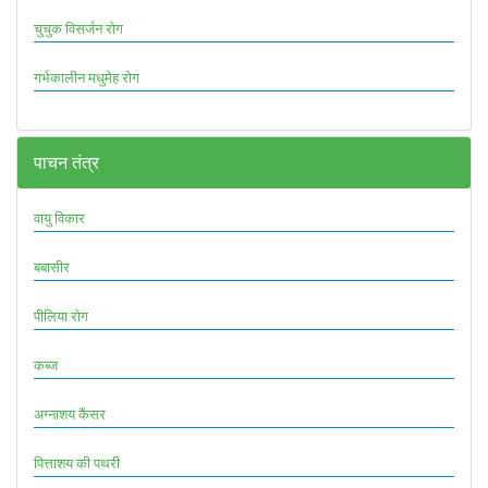
चुचुक विसर्जन रोग
गर्भकालीन मधुमेह रोग
पाचन तंत्र
वायु विकार
बबासीर
पीलिया रोग
कब्ज
अग्नाशय कैंसर
पित्ताशय की पथरी