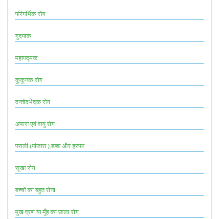
परिगर्भिक रोग
गुदपाक
महापद्मक
कुकूनक रोग
दन्तोदभेदक रोग
अफरा एवं वायु रोग
पसली (पांजारा ),डब्बा और हरफा
सूखा रोग
बच्चों का बहुत रोना
मुख व्रण या मुँह का छाला रोग