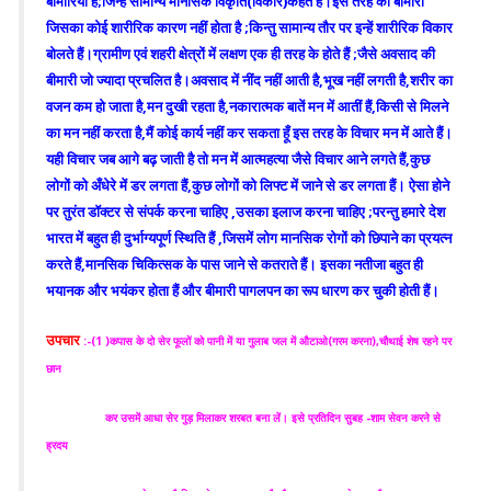
बीमारियां हैं;जिन्हें सामान्य मानसिक विकृति(विकार)कहते हैं।इस तरह की बीमारी
जिसका कोई शारीरिक कारण नहीं होता है ;किन्तु सामान्य तौर पर इन्हें शारीरिक विकार
बोलते हैं।ग्रामीण एवं शहरी क्षेत्रों में लक्षण एक ही तरह के होते हैं ;जैसे अवसाद की
बीमारी जो ज्यादा प्रचलित है।अवसाद में नींद नहीं आती है,भूख नहीं लगती है,शरीर का
वजन कम हो जाता है,मन दुखी रहता है,नकारात्मक बातें मन में आतीं हैं,किसी से मिलने
का मन नहीं करता है,मैं कोई कार्य नहीं कर सकता हूँ इस तरह के विचार मन में आते हैं।
यही विचार जब आगे बढ़ जाती है तो मन में आत्महत्या जैसे विचार आने लगते हैं,कुछ
लोगों को अँधेरे में डर लगता हैं,कुछ लोगों को लिफ्ट में जाने से डर लगता हैं। ऐसा होने
पर तुरंत डॉक्टर से संपर्क करना चाहिए ,उसका इलाज करना चाहिए ;परन्तु हमारे देश
भारत में बहुत ही दुर्भाग्यपूर्ण स्थिति हैं ,जिसमें लोग मानसिक रोगों को छिपाने का प्रयत्न
करते हैं,मानसिक चिकित्सक के पास जाने से कतराते हैं। इसका नतीजा बहुत ही
भयानक और भयंकर होता हैं और बीमारी पागलपन का रूप धारण कर चुकी होती हैं।
उपचार
:
-(1 )कपास के दो सेर फूलों को पानी में या गुलाब जल में औटाओ(गरम करना),चौथाई शेष रहने पर
छान
कर उसमें आधा सेर गुड़ मिलाकर शरबत बना लें। इसे प्रतिदिन सुबह -शाम सेवन करने से
ह्रदय