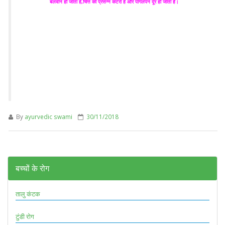
बलवान हो जाता है,चित्त को प्रसन्न कटरा है और पागलपन दूर हो जाता है।
By
ayurvedic swami
30/11/2018
बच्चों के रोग
तालु कंटक
टुंडी रोग