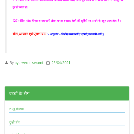
दूर हो जाती हैं।
(20) बेकिंग सोडा में एक चम्मच पानी लेकर मास्क बनाकर चेहरे की झुर्रियों पर लगाने से बहुत लाभ होता है।
योग,आसान एवं प्राणायाम
:- अनुलोम - विलोम,कपालभाति,भ्रामरी,उज्जायी आदि।
By
ayurvedic swami
23/04/2021
बच्चों के रोग
तालु कंटक
टुंडी रोग