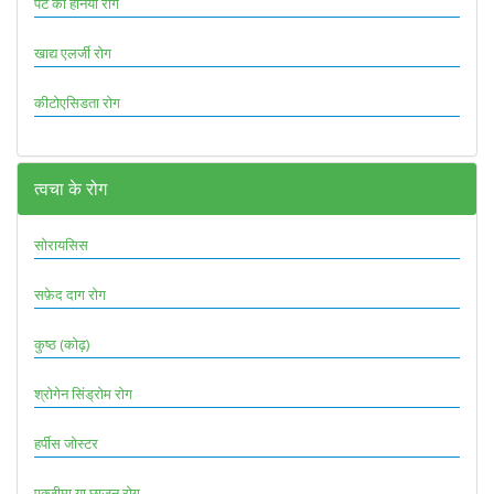
पेट का हर्निया रोग
खाद्य एलर्जी रोग
कीटोएसिडता रोग
त्वचा के रोग
सोरायसिस
सफ़ेद दाग रोग
कुष्ठ (कोढ़)
श्रोगेन सिंड्रोम रोग
हर्पीस जोस्टर
एक्जीमा या छाजन रोग