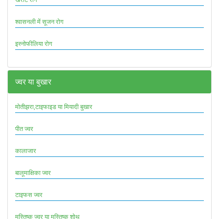
श्वासनली में सूजन रोग
इस्नोफीलिया रोग
ज्वर या बुखार
मोतीझरा,टाइफाइड या मियादी बुखार
पीत ज्वर
कालाजार
बालूमाक्षिका ज्वर
टाइफस ज्वर
मस्तिष्क ज्वर या मस्तिष्क शोथ