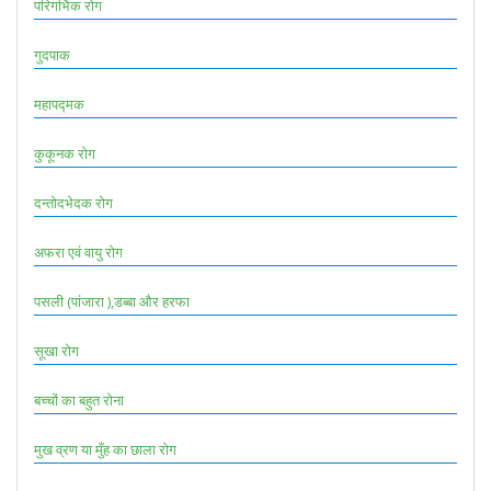
परिगर्भिक रोग
गुदपाक
महापद्मक
कुकूनक रोग
दन्तोदभेदक रोग
अफरा एवं वायु रोग
पसली (पांजारा ),डब्बा और हरफा
सूखा रोग
बच्चों का बहुत रोना
मुख व्रण या मुँह का छाला रोग