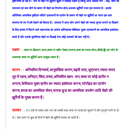
दृष्टिगोचर हो रहा है। वैसे तो चेहरे पर झुर्रियाँ बुढ़ापे में दिखाई पड़ती है,किन्तु आज अधिक भाग - दौड़, कार्य की
व्यस्तता एवं कम सोने के कारण भी चेहरे का निस्तेज होना,असमय झुर्रियाँ नजर एक समस्या है। इसके
अतिरिक्त अत्यधिक कृत्रिम सौंदर्य प्रसाधनों के प्रयोग के कारण भी चेहरे पर झुर्रियाँ आ जाना एक आम
समस्या के रुप में हमें देखने को मिलता है। वास्तव में आज लोग अपने चेहरे को ज्यादा सुन्दर बनाने या दिखाने
के लिए बाजार में मिलने वाले खतरनाक एवं अत्यंत हानिकारक केमिकल युक्त प्रसाधनों का अत्यधिक इश्तेमाल
करते हैं और उसके दुष्परिणाम चेहरे पर दिखाई देना कोई आश्चर्य की बात नहीं है।
लक्षण
: - त्वचा पर ढीलापन आना,त्वचा पर महीन रेखाएं उभरना,त्वचा का पतला होना,आँखों,मुँह एवं गर्दन के
आसपास त्वचा पर झुर्रियाँ आना प्रमुख लक्षण हैं।
कारण
: - अनियमित दिनचर्या,आनुवांशिक कारण,बढ़ती उम्र,धूम्रपान,ज्यादा समय
धूप में रहना,अनिद्रा,चिंता,तनाव,अनियमित खान- पान,त्वचा पर कोई क्रीम न
लगाना,केमिकल युक्त क्रीम का ज्यादा इश्तेमाल करना,स्टेरॉइड का प्रयोग
करना,शराब का अत्यधिक सेवन,फास्ड फ़ूड का अत्यधिक उपयोग आदि चेहरे की
झुर्रियाँ के मुख्य कारण हैं।
उपचार
: - (1) अंडे के सफ़ेद वाले भाग को अच्छी तरह त्वचा पर लगाएं एवं सूखने दें और गुनगुने पानी से धो
लें। ऐसा करने से कुछ ही दिनों में चेहरे की झुर्रियाँ समाप्त हो जाती हैं।