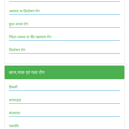
अवसाद या डिप्रेशन रोग
क्षुधा अभाव रोग
निंद्रा लकवा या नींद पक्षाघात रोग
डिप्रेशन रोग
कान,नाक एवं गला रोग
हिचकी
थायराइड
कंठमाला
नकसीर