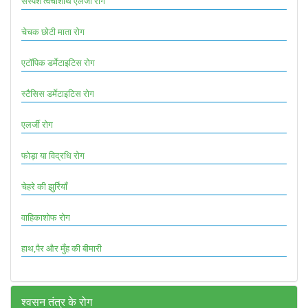
संस्पर्श त्वचाशोथ एलर्जी रोग
चेचक छोटी माता रोग
एटॉपिक डर्मेटाइटिस रोग
स्टैसिस डर्मेटाइटिस रोग
एलर्जी रोग
फोड़ा या विद्रधि रोग
चेहरे की झुर्रियाँ
वाहिकाशोफ रोग
हाथ,पैर और मुँह की बीमारी
श्वसन तंत्र के रोग