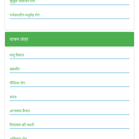
चुचुक विसर्जन रोग
गर्भकालीन मधुमेह रोग
पाचन तंत्र
वायु विकार
बबासीर
पीलिया रोग
कब्ज
अग्नाशय कैंसर
पित्ताशय की पथरी
अतिसार रोग